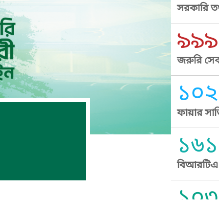
সরকারি তথ
৯৯৯
জরুরি সেব
১০২
ফায়ার সার
১৬১
বিআরটিএ স
১০৩
সুপ্রীম কোর