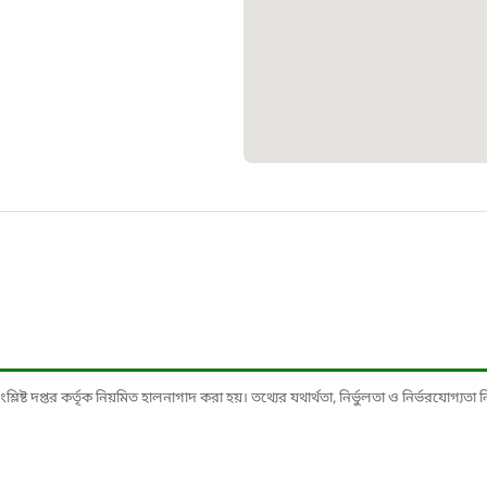
১০৯
শিশু সহায
১৬১
বাংলাদেশ ক
০১৯
মাদকদ্রব্য 
১৬১
ষ্ট দপ্তর কর্তৃক নিয়মিত হালনাগাদ করা হয়। তথ্যের যথার্থতা, নির্ভুলতা ও নির্ভরযোগ্যতা নিশ্
জরুরী অভ্