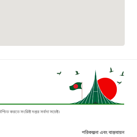
৮
়তা লাইন
০৯
র্মচারী কল্যাণ বোর্ড হটলাইন
০৮৮৮৮৮৮৮
নিয়ন্ত্রণ হটলাইন
১৩
চিত করতে সংশ্লিষ্ট দপ্তর সর্বদা সচেষ্ট।
যন্তরীণ নৌ-পরিবহন হটলাইন
পরিকল্পনা এবং বাস্তবায়ন