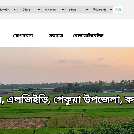
দেখুন
যোগাযোগ
মতামত
রোড ডাটাবেইজ
য়, এলজিইডি, পেকুয়া উপজেলা, ক