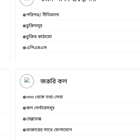
পরিপত্র/ নীতিমালা
চুক্তিসমূহ
চুক্তির কাঠামো
এপিএমএস
জরূরি কল
৩৩৩ থেকে তথ্য-সেবা
কল সেন্টারসমূহ
হেল্পডেস্ক
ডাক্তারের সাথে যোগাযোগ