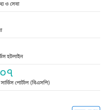
্য ও সেবা
া
্ভিস হটলাইন
০৭
ার্ভিস পোর্টাল (বিএসপি)
্ট হেল্পলাইন