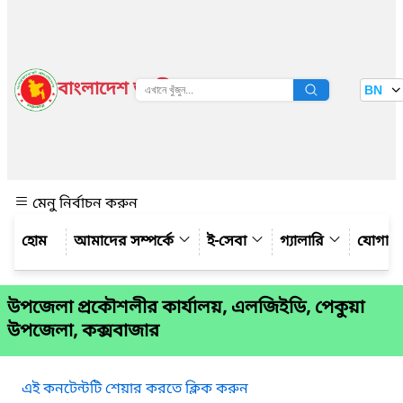
বাংলাদেশ জাতীয় তথ্য বাতায়ন
BN
দেখুন
মেনু নির্বাচন করুন
আমাদের সম্পর্কে
ই-সেবা
গ্যালারি
যোগায
উপজেলা প্রকৌশলীর কার্যালয়, এলজিইডি, পেকুয়া
উপজেলা, কক্সবাজার
এই কনটেন্টটি শেয়ার করতে ক্লিক করুন