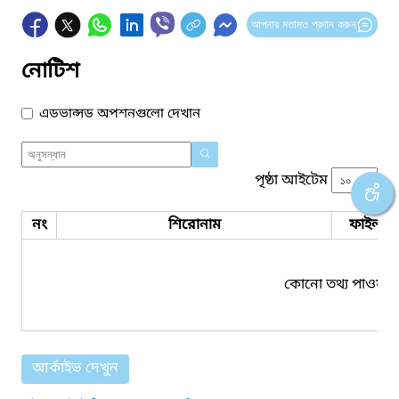
আপনার মতামত প্রদান করুন
নোটিশ
এডভান্সড অপশনগুলো দেখান
পৃষ্ঠা আইটেম
নং
শিরোনাম
ফাইল সম
কোনো তথ্য পাওয়া য
আর্কাইভ দেখুন