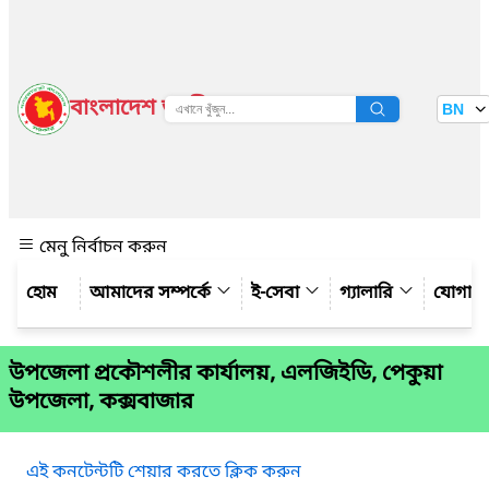
বাংলাদেশ জাতীয় তথ্য বাতায়ন
BN
দেখুন
মেনু নির্বাচন করুন
আমাদের সম্পর্কে
ই-সেবা
গ্যালারি
যোগায
উপজেলা প্রকৌশলীর কার্যালয়, এলজিইডি, পেকুয়া
উপজেলা, কক্সবাজার
এই কনটেন্টটি শেয়ার করতে ক্লিক করুন