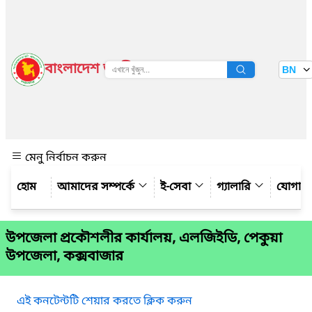
বাংলাদেশ জাতীয় তথ্য বাতায়ন
BN
দেখুন
মেনু নির্বাচন করুন
আমাদের সম্পর্কে
ই-সেবা
গ্যালারি
যোগায
উপজেলা প্রকৌশলীর কার্যালয়, এলজিইডি, পেকুয়া
উপজেলা, কক্সবাজার
এই কনটেন্টটি শেয়ার করতে ক্লিক করুন