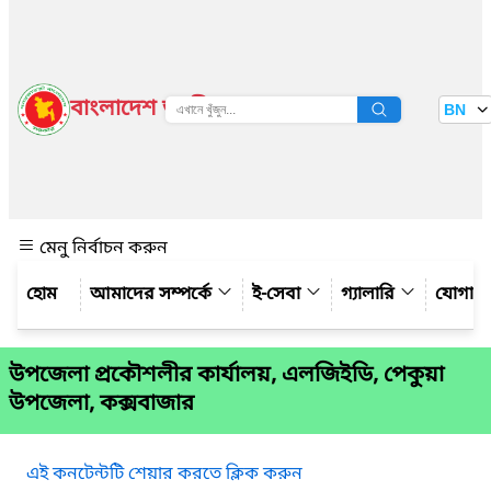
বাংলাদেশ জাতীয় তথ্য বাতায়ন
BN
দেখুন
মেনু নির্বাচন করুন
আমাদের সম্পর্কে
ই-সেবা
গ্যালারি
যোগায
উপজেলা প্রকৌশলীর কার্যালয়, এলজিইডি, পেকুয়া
উপজেলা, কক্সবাজার
এই কনটেন্টটি শেয়ার করতে ক্লিক করুন