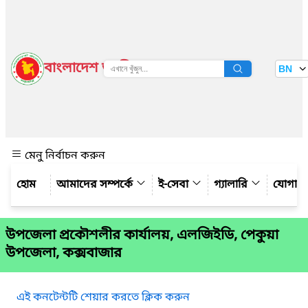
বাংলাদেশ জাতীয় তথ্য বাতায়ন
BN
দেখুন
মেনু নির্বাচন করুন
আমাদের সম্পর্কে
ই-সেবা
গ্যালারি
যোগায
উপজেলা প্রকৌশলীর কার্যালয়, এলজিইডি, পেকুয়া
উপজেলা, কক্সবাজার
এই কনটেন্টটি শেয়ার করতে ক্লিক করুন