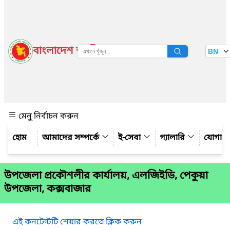
বাংলাদেশ জাতীয় তথ্য বাতায়ন
BN
দেখুন
মেনু নির্বাচন করুন
আমাদের সম্পর্কে
ই-সেবা
গ্যালারি
যোগায
উপজেলা প্রকৌশলীর কার্যালয়, এলজিইডি, পেকুয়া
উপজেলা, কক্সবাজার
এই কনটেন্টটি শেয়ার করতে ক্লিক করুন