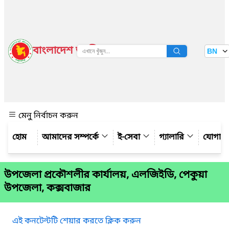
বাংলাদেশ জাতীয় তথ্য বাতায়ন
BN
দেখুন
মেনু নির্বাচন করুন
আমাদের সম্পর্কে
ই-সেবা
গ্যালারি
যোগায
উপজেলা প্রকৌশলীর কার্যালয়, এলজিইডি, পেকুয়া
উপজেলা, কক্সবাজার
এই কনটেন্টটি শেয়ার করতে ক্লিক করুন