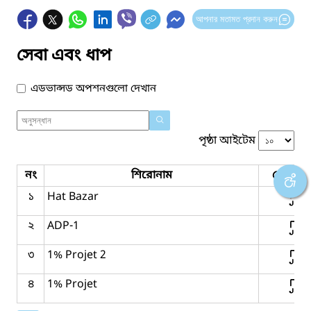
আপনার মতামত প্রদান করুন
সেবা এবং ধাপ
এডভান্সড অপশনগুলো দেখান
পৃষ্ঠা আইটেম
নং
শিরোনাম
সেবার ধ
১
Hat Bazar
২
ADP-1
৩
1% Projet 2
৪
1% Projet