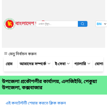
বাংলাদেশ জাতীয় তথ্য বাতায়ন
BN
দেখুন
মেনু নির্বাচন করুন
আমাদের সম্পর্কে
ই-সেবা
গ্যালারি
যোগায
উপজেলা প্রকৌশলীর কার্যালয়, এলজিইডি, পেকুয়া
উপজেলা, কক্সবাজার
এই কনটেন্টটি শেয়ার করতে ক্লিক করুন